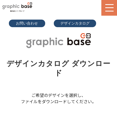
070-9289
お問い合わせ
デザインカタログ
-2497(担
当者直通)
product
design library
service
デザインカタログ ダウンロー
blog
ド
search
ご希望のデザインを選択し、
ファイルをダウンロードしてください。