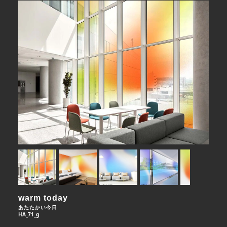
warm today
あたたかい今日
HA_71_g