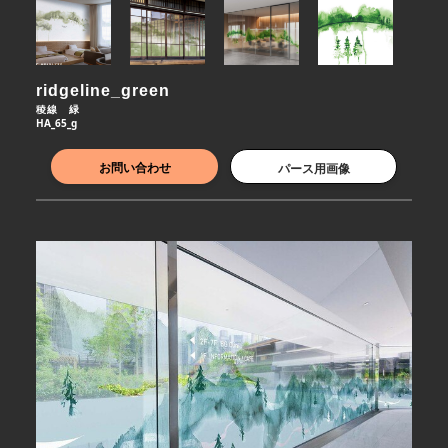
ridgeline_green
稜線　緑
HA_65_g
お問い合わせ
パース用画像