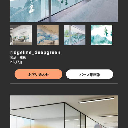
ridgeline_deepgreen
稜線　深緑
HA_67_g
お問い合わせ
パース用画像