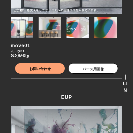
move01
ムーヴ01
DLD_HA43_g
お問い合わせ
パース用画像
｜
LI
N
EUP