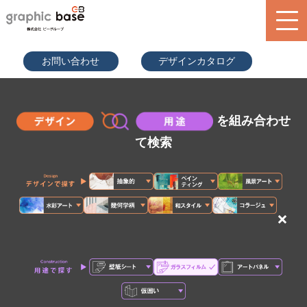
070-9289
お問い合わせ
デザインカタログ
-2497(担
当者直通)
product
design library
を組み合わせ
service
て検索
blog
search
×