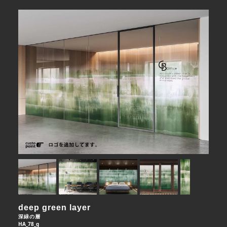
deep green layer
深緑の層
HA_78_g