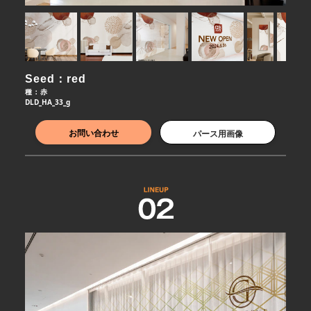
Seed：red
種：赤
DLD_HA_33_g
お問い合わせ
パース用画像