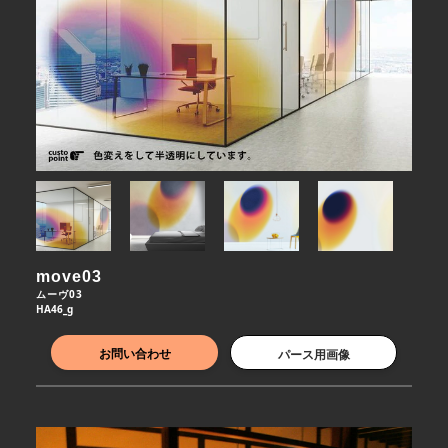
move03
ムーヴ03
HA46_g
お問い合わせ
パース用画像