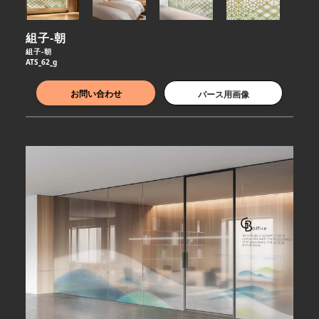
組子-朝
組子-朝
ATS_62_g
お問い合わせ
パース用画像