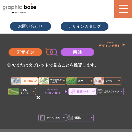
070-9289
お問い合わせ
デザインカタログ
-2497(担
当者直通)
product
design library
service
※PCまたはタブレットで見ることを推奨します。
blog
search
×