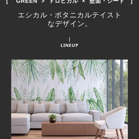
[　 GREEN  >  トロピカル  ×  壁面・シート　]
エシカル・ボタニカルテイスト
なデザイン。
｜
LINEUP