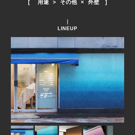
[　 用途  >  その他  ×  外壁　]
｜
LINEUP