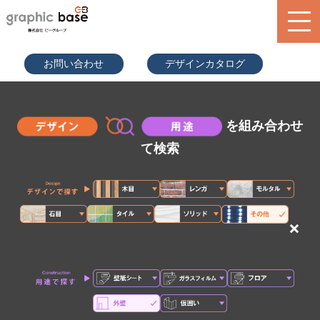
070-9289
お問い合わせ
デザインカタログ
-2497(担
当者直通)
product
design library
を組み合わせ
service
て検索
blog
search
×