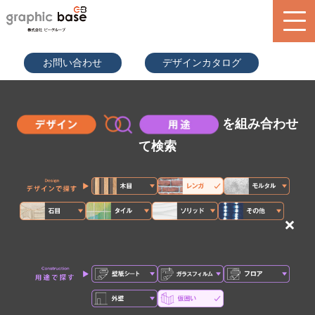
070-9289
お問い合わせ
デザインカタログ
-2497(担
当者直通)
product
design library
を組み合わせ
service
て検索
blog
search
×