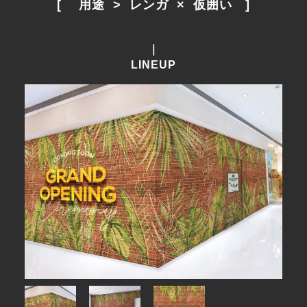
[　 用途  >  レンガ  ×  仮囲い　]
｜
LINEUP