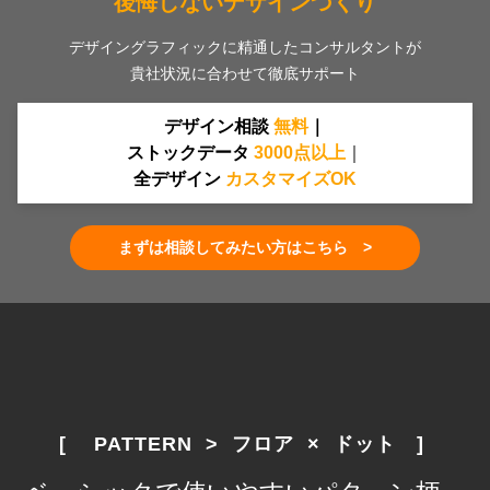
後悔しないデザインづくり
デザイングラフィックに精通したコンサルタントが
貴社状況に合わせて徹底サポート
デザイン相談
無料
｜
ストックデータ
30
00
点
以上
｜
全デザイン
カスタマイズOK
まずは相談してみたい方はこちら >
[　 PATTERN  >  フロア  ×  ドット　] 