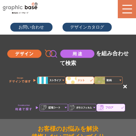
070-9289
お問い合わせ
デザインカタログ
-2497(担
当者直通)
product
design library
を組み合わせ
service
て検索
blog
×
search
お客様のお悩みを解決