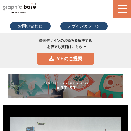
070-9289
お問い合わせ
デザインカタログ
-2497(担
当者直通)
product
壁面デザインのお悩みを解決する
お役立ち資料はこちら
design library
ＶEのご提案
service
blog
search