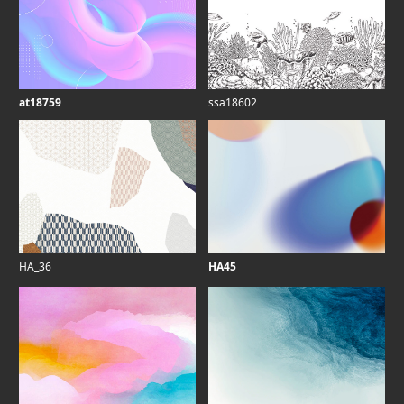
at18759
ssa18602
HA_36
HA45