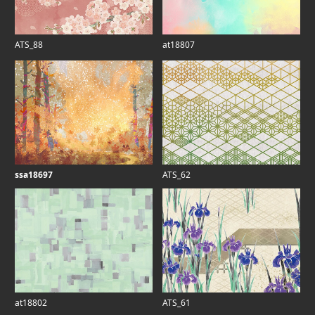
ATS_88
at18807
ssa18697
ATS_62
at18802
ATS_61