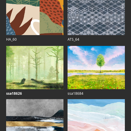
HA_60
ATS_64
ssa18626
ssa18684