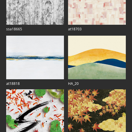
ssa18665
at18703
at18818
HA_20