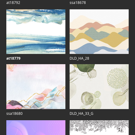
at18792
ssa18678
at18779
DLD_HA_28
ssa18680
DLD_HA_33_G