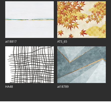
at18817
ATS_65
HA48
at18789