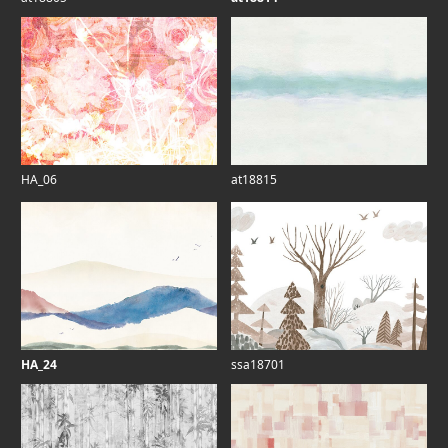
HA_06
at18815
HA_24
ssa18701