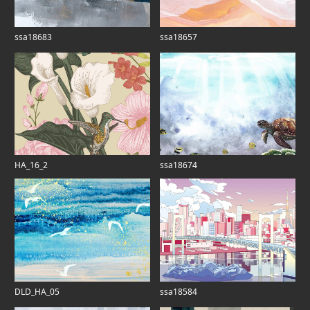
ssa18683
ssa18657
HA_16_2
ssa18674
DLD_HA_05
ssa18584