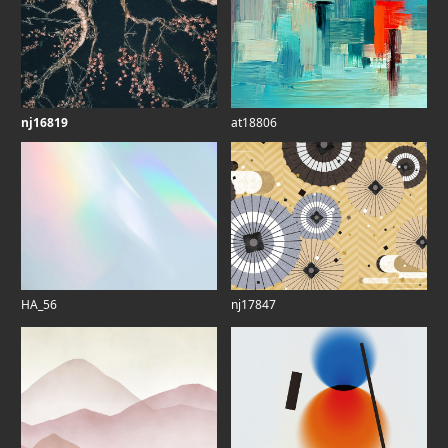
nj16819
at18806
HA_56
nj17847