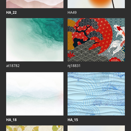
HA_22
HA49
at18782
nj18831
HA_18
HA_15