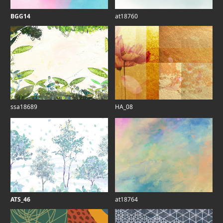
BGG14
at18760
ssa18689
HA_08
ATS_46
at18764