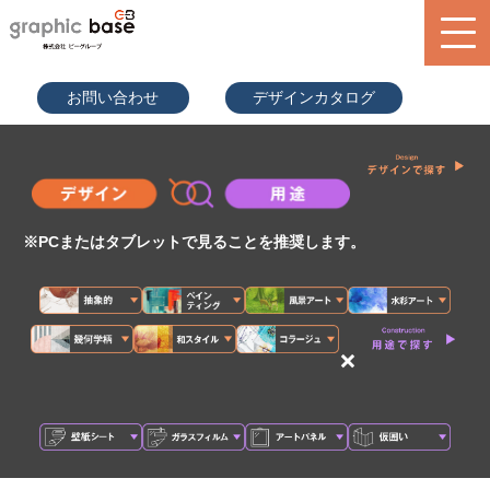
070-9289
お問い合わせ
デザインカタログ
-2497(担
当者直通)
product
design library
service
※PCまたはタブレットで見ることを推奨します。
blog
search
×