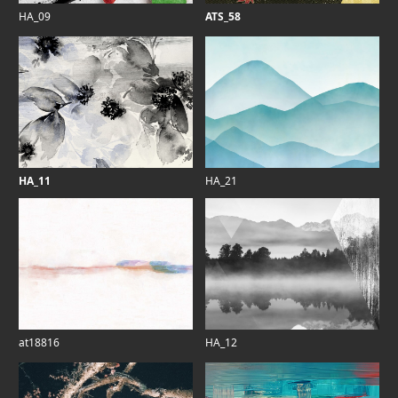
HA_09
ATS_58
HA_11
HA_21
at18816
HA_12