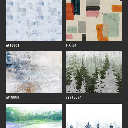
at18801
HA_34
at18804
ssa18694