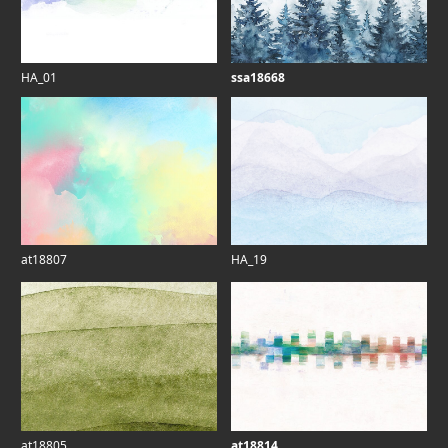
HA_01
ssa18668
at18807
HA_19
at18805
at18814