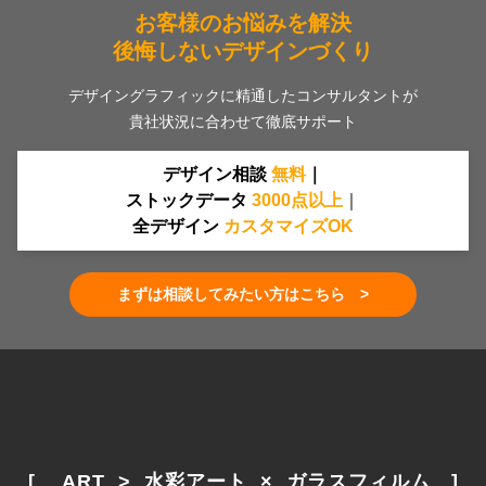
お客様のお悩みを解決
後悔しないデザインづくり
デザイングラフィックに精通したコンサルタントが
貴社状況に合わせて徹底サポート
デザイン相談
無料
｜
ストックデータ
30
00
点
以上
｜
全デザイン
カスタマイズOK
まずは相談してみたい方はこちら >
[　 ART  >  水彩アート  ×  ガラスフィルム　]