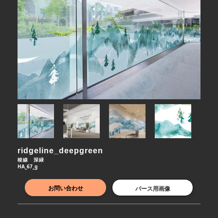
ridgeline_deepgreen
稜線　深緑
HA_67_g
お問い合わせ
パース用画像