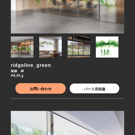
ridgeline_green
稜線　緑
HA_65_g
お問い合わせ
パース用画像