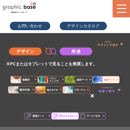
070-9289
お問い合わせ
デザインカタログ
-2497(担
当者直通)
product
design library
service
※PCまたはタブレットで見ることを推奨します。
blog
search
×