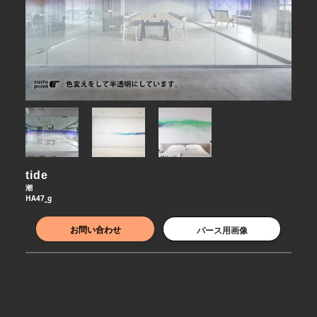
tide
潮
HA47_g
お問い合わせ
パース用画像