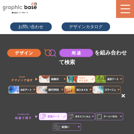
070-9289
お問い合わせ
デザインカタログ
-2497(担
当者直通)
product
design library
を組み合わせ
service
て検索
blog
search
×