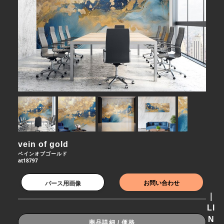
vein of gold
ベインオブゴールド
at18797
お問い合わせ
パース用画像
｜
LI
N
商品詳細 / 価格