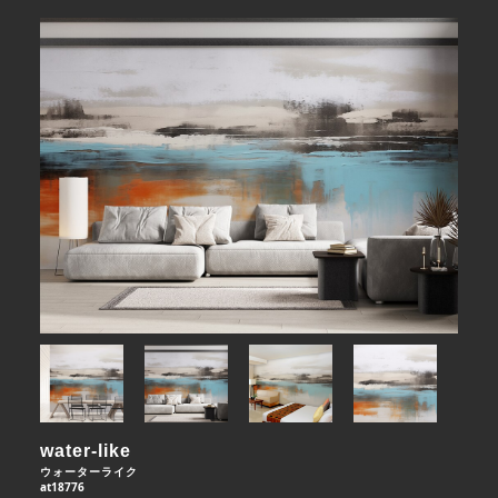
water-like
ウォーターライク
at18776