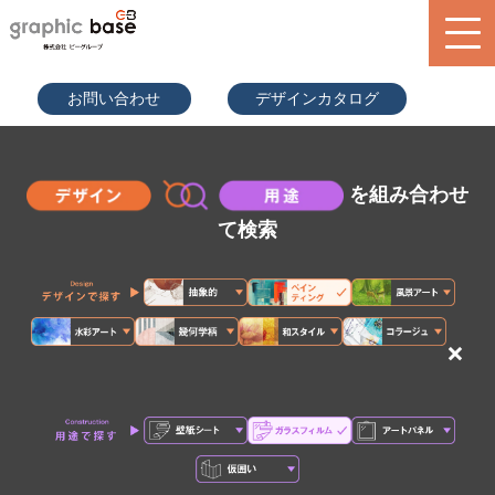
070-9289
お問い合わせ
デザインカタログ
-2497(担
当者直通)
product
design library
を組み合わせ
service
て検索
blog
search
×