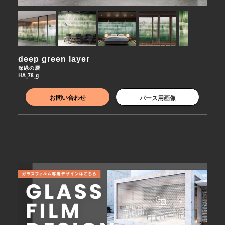
deep green layer
深緑の層
HA_78_g
お問い合わせ
パース用画像