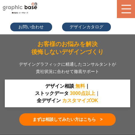
070-9289
お問い合わせ
デザインカタログ
-2497(担
当者直通)
product
お客様のお悩みを解決
design library
後悔しないデザインづくり
service
デザイングラフィックに精通したコンサルタントが
貴社状況に合わせて徹底サポート
blog
search
デザイン相談
無料
｜
ストックデータ
30
00
点
以上
｜
全デザイン
カスタマイズOK
まずは相談してみたい方はこちら >