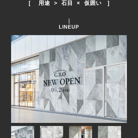
[　 用途  >  石目  ×  仮囲い　]
｜
LINEUP