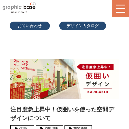
070-9289
お問い合わせ
デザインカタログ
-2497(担
当者直通)
product
design library
service
blog
search
注目度急上昇中！仮囲いを使った空間デ
ザインについて
仮囲い
空間演出
商業施設